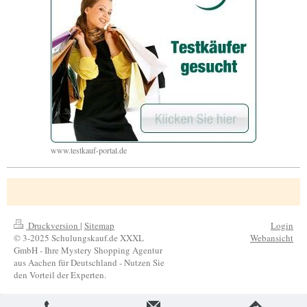
www.testkauf-portal.de
Druckversion
|
Sitemap
Login
© 3-2025 Schulungskauf.de XXXL
Webansicht
GmbH - Ihre Mystery Shopping Agentur
aus Aachen für Deutschland - Nutzen Sie
den Vorteil der Experten.