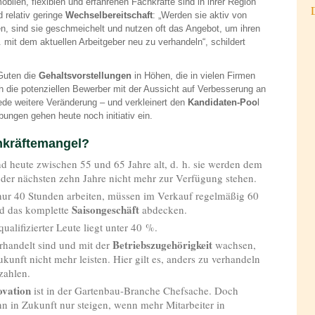
bilen, flexiblen und erfahrenen Fachkräfte sind in ihrer Region
 relativ geringe
Wechselbereitschaft
: „Werden sie aktiv von
, sind sie geschmeichelt und nutzen oft das Angebot, um ihren
 mit dem aktuellen Arbeitgeber neu zu verhandeln“, schildert
Guten die
Gehaltsvorstellungen
in Höhen, die in vielen Firmen
ich die potenziellen Bewerber mit der Aus­sicht auf Verbesserung an
 jede weitere Veränderung – und verkleinert den
Kandidaten-Poo
l
bungen gehen heute noch initiativ ein.
hkräftemangel?
ind heute zwischen 55 und 65 Jahre alt, d. h. sie werden dem
b der nächsten zehn Jahre nicht mehr zur Verfügung stehen.
 nur 40 Stunden arbeiten, müssen im Verkauf regelmäßig 60
Saisongeschäft
nd das komplette
abdecken.
ualifizierter Leute liegt unter 40 %.
Betriebszugehörigkeit
rhandelt sind und mit der
wachsen,
kunft nicht mehr leisten. Hier gilt es, anders zu verhandeln
zahlen.
ovation
ist in der Gartenbau-Branche Chefsache. Doch
n in Zukunft nur steigen, wenn mehr Mitarbeiter in