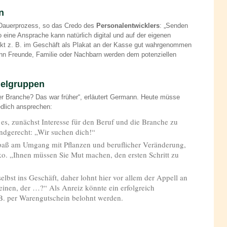
n
n Dauerprozess, so das Credo des
Personalentwicklers
: „Senden
 eine Ansprache kann natürlich digital und auf der eigenen
rekt z. B. im Geschäft als Plakat an der Kasse gut wahrgenommen
enn Freunde, Familie oder Nachbarn werden dem potenziellen
ielgruppen
der Branche? Das war früher“, erläutert Germann. Heute müsse
edlich ansprechen:
 es, zunächst Interesse für den Beruf und die Branche zu
dgerecht: „Wir suchen dich!“
aß am Umgang mit Pflanzen und beruflicher Veränderung,
ko. „Ihnen müssen Sie Mut machen, den ersten Schritt zu
elbst ins Geschäft, daher lohnt hier vor allem der Appell an
einen, der …?“ Als Anreiz könnte ein erfolgreich
B. per Warengutschein belohnt werden.