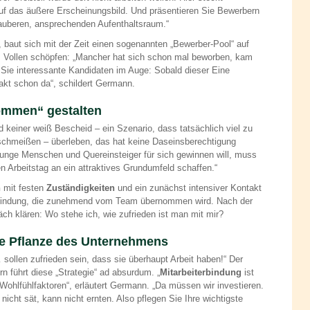
auf das äußere Erscheinungsbild. Und präsentieren Sie Bewerbern
auberen, ansprechenden Aufenthaltsraum.“
, baut sich mit der Zeit einen sogenannten „Bewerber-Pool“ auf
 Vollen schöpfen: „Mancher hat sich schon mal beworben, kam
 Sie interessante Kandidaten im Auge: Sobald dieser Eine
takt schon da“, schildert Germann.
ommen“ gestalten
 keiner weiß Bescheid – ein Szenario, dass tatsächlich viel zu
chmeißen – überleben, das hat keine Daseinsberechtigung
junge Menschen und Quereinsteiger für sich gewinnen will, muss
 Arbeitstag an ein attraktives Grundumfeld schaffen.“
n
mit festen
Zuständigkeiten
und ein zunächst intensiver Kontakt
 Bindung, die zunehmend vom Team übernommen wird. Nach der
ch klären: Wo stehe ich, wie zufrieden ist man mit mir?
ste Pflanze des Unternehmens
 sollen zufrieden sein, dass sie überhaupt Arbeit haben!“ Der
 führt diese „Strategie“ ad absurdum. „
Mitarbeiterbindung
ist
Wohlfühlfaktoren“, erläutert Germann. „Da müssen wir investieren.
cht sät, kann nicht ernten. Also pflegen Sie Ihre wichtigste