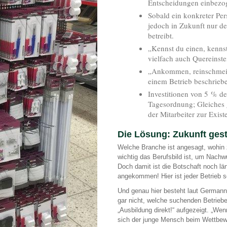
Entscheidungen einbezog
Sobald ein konkreter Pers
jedoch in Zukunft nur de
betreibt.
„Kennst du einen, kennst
vielfach auch Quereinste
„Ankommen, reinschmeißen
einem Betrieb beschriebe
Investitionen von 5 % d
Tagesordnung; Gleiches g
der Mitarbeiter zur Exis
Die Lösung: Zukunft ges
Welche Branche ist angesagt, wohin
wichtig das Berufsbild ist, um Nach
Doch damit ist die Botschaft noch län
angekommen! Hier ist jeder Betrieb se
Und genau hier besteht laut Germann
gar nicht, welche suchenden Betriebe
„Ausbildung direkt!“ aufgezeigt. „Wenn
sich der junge Mensch beim Wettbewe