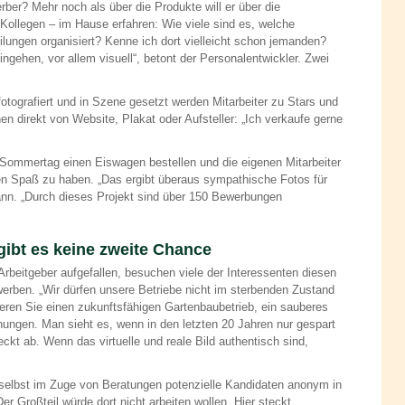
ber? Mehr noch als über die Produkte will er über die
Kollegen – im Hause erfahren: Wie viele sind es, welche
ilungen organisiert? Kenne ich dort vielleicht schon jemanden?
ngehen, vor allem visuell“, betont der Personalentwickler. Zwei
 fotografiert und in Szene gesetzt werden Mitarbeiter zu Stars und
n direkt von Website, Plakat oder Aufsteller: „Ich verkaufe gerne
Sommertag einen Eiswagen bestellen und die eigenen Mitarbeiter
n Spaß zu haben. „Das ergibt überaus sympathische Fotos für
nn. „Durch dieses Projekt sind über 150 Bewerbungen
gibt es keine zweite Chance
er Arbeitgeber aufgefallen, besuchen viele der Interessenten diesen
erben. „Wir dürfen unsere Betriebe nicht im sterbenden Zustand
ntieren Sie einen zukunftsfähigen Gartenbaubetrieb, ein sauberes
ungen. Man sieht es, wenn in den letzten 20 Jahren nur gespart
eckt ab. Wenn das virtuelle und reale Bild authentisch sind,
elbst im Zuge von Beratungen potenzielle Kandidaten anonym in
er Großteil würde dort nicht arbeiten wollen. Hier steckt