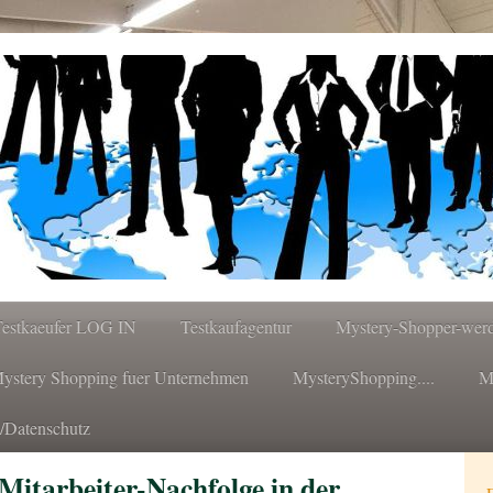
Testkaeufer LOG IN
Testkaufagentur
Mystery-Shopper-wer
ystery Shopping fuer Unternehmen
MysteryShopping....
M
/Datenschutz
 Mitarbeiter-Nachfolge in der