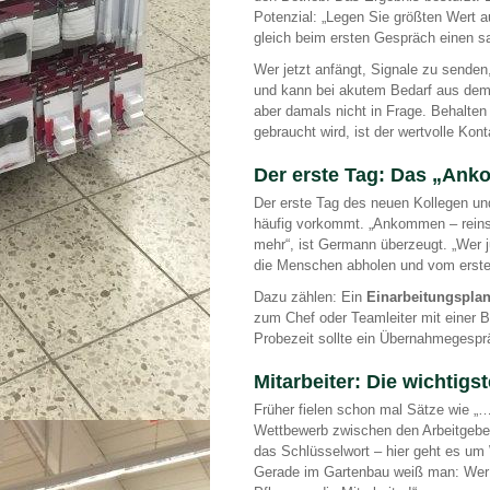
Potenzial: „Legen Sie größten Wert 
gleich beim ersten Gespräch einen s
Wer jetzt anfängt, Signale zu senden
und kann bei akutem Bedarf aus dem
aber damals nicht in Frage. Behalten
gebraucht wird, ist der wertvolle Kon
Der erste Tag: Das „Ank
Der erste Tag des neuen Kollegen und
häufig vorkommt. „Ankommen – reins
mehr“, ist Germann überzeugt. „Wer 
die Menschen abholen und vom ersten
Dazu zählen: Ein
Einarbeitungspla
zum Chef oder Teamleiter mit einer
Probezeit sollte ein Übernahmegesprä
Mitarbeiter: Die wichtig
Früher fielen schon mal Sätze wie „…
Wettbewerb zwischen den Arbeitgebern
das Schlüsselwort – hier geht es um 
Gerade im Gartenbau weiß man: Wer ni