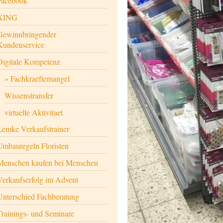
Facebook
XING
Gewinnbringender
Kundenservice
Digitale Kompetenz
Fachkraeftemangel
Wissenstransfer
virtuelle Aktivitaet
Lemke Verkaufstrainer
Umbauregeln Floristen
Menschen kaufen bei Menschen
Verkaufserfolg im Advent
Unterschied Fachberatung
Trainings- und Seminare