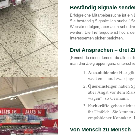
Beständig Signale sende
Erfolgreiche Mitarbeitersuche ist ei
Sie beständig Signale: Ich suche!“ So
Website erfolgen, aber auch sehr di
werden. Die Trefferquote ist hoch, d
Interessenten sicher berichten.
Drei Ansprachen – drei Z
„Kennst du einen, kennst du alle in 
man drei Zielgruppen ganz unterschi
Auszubildende:
Hier gilt
wecken – und zwar jugen
Quereinsteiger
haben Sp
aber Angst vor dem Risi
wagen“, so Germann.
Fachkräfte
gehen nicht s
ihr Umfeld: „Sie kennen 
empfohlener Kontakt z. 
Von Mensch zu Mensch