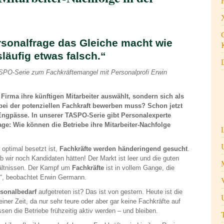
rsonalfrage das Gleiche macht wie
läufig etwas falsch.“
ASPO-Serie zum Fachkräftemangel mit Personalprofi Erwin
Firma ihre künftigen Mitarbeiter auswählt, sondern sich als
bei der potenziellen Fachkraft bewerben muss? Schon jetzt
Engpässe. In unserer TASPO-Serie gibt Personalexperte
ge: Wie können die Betriebe ihre Mitarbeiter-Nachfolge
 optimal besetzt ist,
Fachkräfte werden händeringend gesucht
.
ob wir noch Kandidaten hätten! Der Markt ist leer und die guten
rhältnissen. Der Kampf um
Fachkräfte
ist in vollem Gange, die
en“, beobachtet Erwin Germann.
rsonalbedarf
aufgetreten ist? Das ist von gestern. Heute ist die
ner Zeit, da nur sehr teure oder aber gar keine Fachkräfte auf
sen die Betriebe frühzeitig aktiv werden – und bleiben.