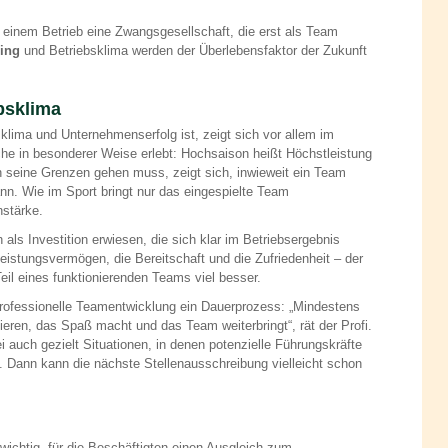
n einem Betrieb eine Zwangsgesellschaft, die erst als Team
ing
und Betriebsklima werden der Überlebensfaktor der Zukunft
bsklima
sklima und Unternehmenserfolg ist, zeigt sich vor allem im
he in besonderer Weise erlebt: Hochsaison heißt Höchstleistung
n seine Grenzen gehen muss, zeigt sich, inwieweit ein Team
. Wie im Sport bringt nur das eingespielte Team
stärke.
s Investition erwiesen, die sich klar im Betriebsergebnis
Leistungsvermögen, die Bereitschaft und die Zufriedenheit – der
eil eines funktionierenden Teams viel besser.
professionelle Teamentwicklung ein Dauerprozess: „Mindestens
eren, das Spaß macht und das Team weiterbringt“, rät der Profi.
i auch gezielt Situationen, in denen potenzielle Führungskräfte
 Dann kann die nächste Stellenausschreibung vielleicht schon
wichtig, für die Beschäftigten einen Ausgleich zum