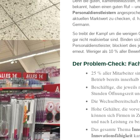
Denn die guten, karrierebewussten, mo
bekannt, haben einen guten Ruf – und
Personaldienstleistern
angesprochen
aktuellen Marktwert zu checken, d. h.
Germann.
So treibt der Kampf um die wenigen 
gar nicht realisierbar sind. Binden s
Personaldienstleister, blockiert dies
erneut. Weniger als 10 % aller Bewer
Der Problem-Check: Fac
25 % aller Mitarbeiter s
Betrieb bereits innerhal
Beschäftige, die jeweils
Stunden Öffnungszeit u
Die Wechselbereitschaft q
Hohe Gehälter, die vorve
können sich Firmen in Zu
und nach Leistung zu be
Inn
Das gesamte Thema
Innovationsfähigkeit
kan