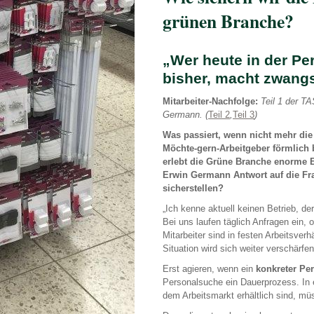
grünen Branche?
„Wer heute in der Pe
bisher, macht zwangs
Mitarbeiter-Nachfolge:
Teil 1 der T
Germann. (
Teil 2
,
Teil 3
)
Was passiert, wenn nicht mehr die 
Möchte-gern-Arbeitgeber förmlich 
erlebt die Grüne Branche enorme 
Erwin Germann Antwort auf die Fra
sicherstellen?
„Ich kenne aktuell keinen Betrieb, der
Bei uns laufen täglich Anfragen ein, 
Mitarbeiter sind in festen Arbeitsve
Situation wird sich weiter verschärf
Erst agieren, wenn ein
konkreter Pe
Personalsuche ein Dauerprozess. In ei
dem Arbeitsmarkt erhältlich sind, müs