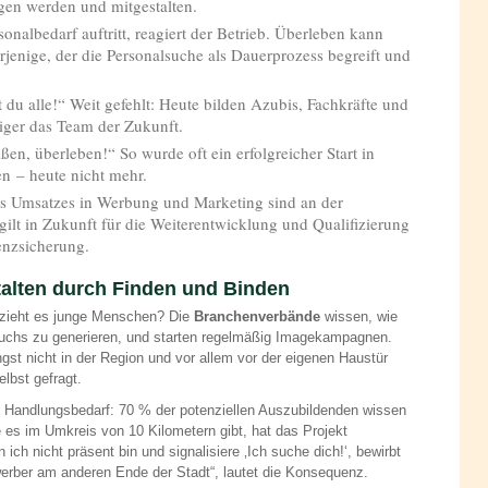
en werden und mitgestalten.
onalbedarf auftritt, reagiert der Betrieb. Überleben kann
rjenige, der die Personalsuche als Dauerprozess begreift und
 du alle!“ Weit gefehlt: Heute bilden Azubis, Fachkräfte und
iger das Team der Zukunft.
, überleben!“ So wurde oft ein erfolgreicher Start in
n – heute nicht mehr.
es Umsatzes in Werbung und Marketing sind an der
ilt in Zukunft für die Weiterentwicklung und Qualifizierung
tenzsicherung.
talten durch Finden und Binden
 zieht es junge Menschen? Die
Branchenverbände
wissen, wie
wuchs zu generieren, und starten regelmäßig Imagekampagnen.
gst nicht in der Region und vor allem vor der eigenen Haustür
lbst gefragt.
 Handlungsbedarf: 70 % der potenziellen Auszubildenden wissen
 es im Umkreis von 10 Kilometern gibt, hat das Projekt
 ich nicht präsent bin und signalisiere ‚Ich suche dich!‘, bewirbt
rber am anderen Ende der Stadt“, lautet die Konsequenz.