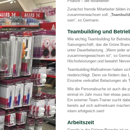
Pflanze – die Mitarbeiter!“
Zunächst fremde Mitarbeiter bilden i
zusammenwachsen soll. „
Teambuild
sein“, so Germann.
Teambuilding und Betrie
Wie wichtig Teambuilding für Betrieb
Saisongeschäft, das die Grüne Branc
unter Dauerbelastung. „Wenn jeder a
zusammengewachsen ist“, so Germann
Höchstleistungen und bewahrt Nerven
Teambuilding-Maßnahmen haben sich al
niederschlägt. Denn sie fördern das 
Einzelne verkraftet Belastungen als T
Wie die Personalsuche ist auch die 
einmal im Jahr muss hier etwas passi
Ein externer Team-Trainer sucht dabe
bereits auf sich aufmerksam machen.
intern erfolgreich sein!
Arbeitszeit
Gerade in der Grünen Branche ist es 