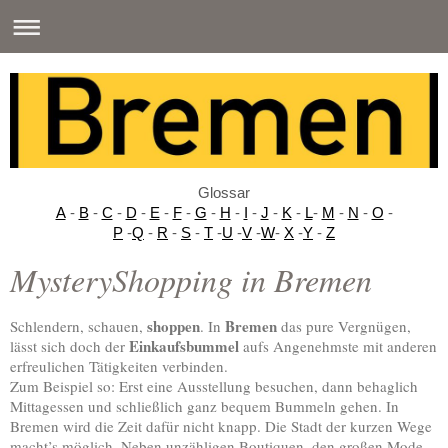
Glossar
A
-
B
-
C
-
D
-
E
-
F
-
G
-
H
-
I
-
J
-
K
-
L
-
M
-
N
-
O
-
P
-
Q
-
R
-
S
-
T
-
U
-
V
-
W
-
X
-
Y
-
Z
MysteryShopping in Bremen
shoppen
Bremen
Schlendern, schauen,
. In
das pure Vergnügen,
Einkaufsbummel
lässt sich doch der
aufs Angenehmste mit anderen
erfreulichen Tätigkeiten verbinden.
Zum Beispiel so: Erst eine Ausstellung besuchen, dann behaglich
Mittagessen und schließlich ganz bequem Bummeln gehen. In
Bremen wird die Zeit dafür nicht knapp. Die Stadt der kurzen Wege
macht’s möglich. Neben unzähligen Boutiquen, den großen Mode-