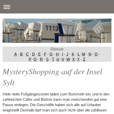
Glossar
A
-
B
-
C
-
D
-
E
-
F
-
G
-
H
-
I
-
J
-
K
-
L
-
M
-
N
-
O
-
P
-
Q
-
R
-
S
-
T
-
U
-
V
-
W
-
X
-
Y
-
Z
MysteryShopping auf der Insel
Sylt
Viele nette Fußgängerzonen laden zum Bummeln ein, und in den
zahlreichen Cafés und Bistros kann man zwischendrin gut eine
Pause einlegen. Die Geschäfte haben sich alle auf Urlauber
eingestellt Deshalb darf man sich auch nicht über die zahllosen