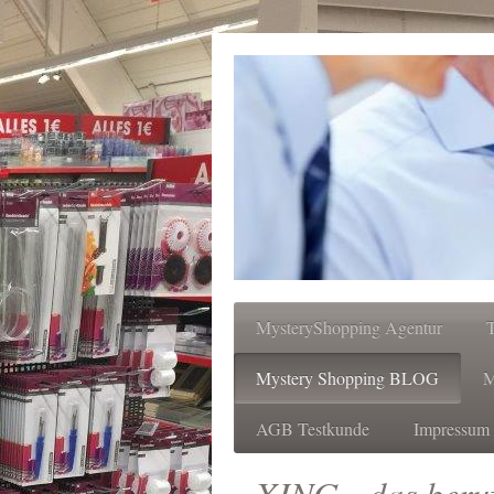
MysteryShopping Agentur
Mystery Shopping BLOG
M
AGB Testkunde
Impressum 
XING - das beruf