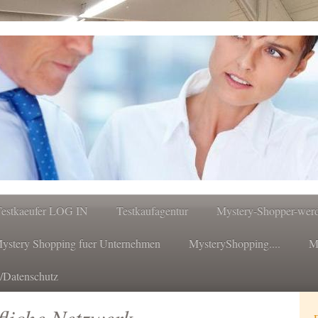
Testkaeufer LOG IN
Testkaufagentur
Mystery-Shopper-wer
ystery Shopping fuer Unternehmen
MysteryShopping....
M
/Datenschutz
liche Netzwerk