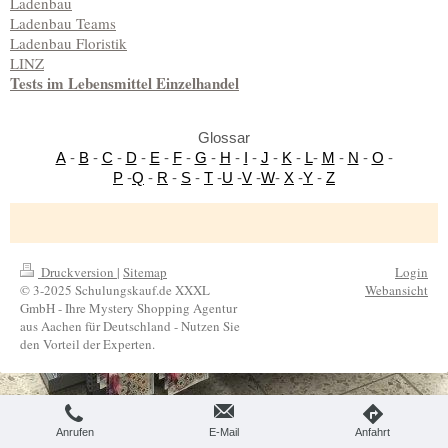
Ladenbau
Ladenbau Teams
Ladenbau Floristik
LINZ
Tests im Lebensmittel Einzelhandel
Glossar
A
-
B
-
C
-
D
-
E
-
F
-
G
-
H
-
I
-
J
-
K
-
L
-
M
-
N
-
O
-
P
-
Q
-
R
-
S
-
T
-
U
-
V
-
W
-
X
-
Y
-
Z
Druckversion
|
Sitemap
Login
© 3-2025 Schulungskauf.de XXXL
Webansicht
GmbH - Ihre Mystery Shopping Agentur
aus Aachen für Deutschland - Nutzen Sie
den Vorteil der Experten.
Anrufen
E-Mail
Anfahrt