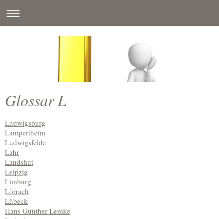
Glossar L
Ludwigsburg
Lampertheim
Ludwigsfelde
Lahr
Landshut
Leipzig
Limburg
Lörrach
Lübeck
Hans Günther Lemke