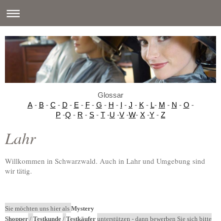
Glossar
A
-
B
-
C
-
D
-
E
-
F
-
G
-
H
-
I
-
J
-
K
-
L
-
M
-
N
-
O
-
P
-
Q
-
R
-
S
-
T
-
U
-
V
-
W
-
X
-
Y
-
Z
Lahr
Willkommen in Schwarzwald. Auch in Lahr und Umgebung sind
wir tätig.
Sie möchten uns hier als
Mystery
Shopper
/
Testkunde
/
Testkäufer
unterstützen - dann bewerben Sie sich bitte