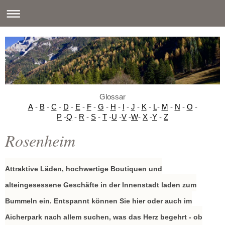
Glossar
A
-
B
-
C
-
D
-
E
-
F
-
G
-
H
-
I
-
J
-
K
-
L
-
M
-
N
-
O
-
P
-
Q
-
R
-
S
-
T
-
U
-
V
-
W
-
X
-
Y
-
Z
Rosenheim
Attraktive Läden, hochwertige Boutiquen und
alteingesessene Geschäfte in der Innenstadt laden zum
Bummeln ein. Entspannt können Sie hier oder auch im
Aicherpark nach allem suchen, was das Herz begehrt - ob