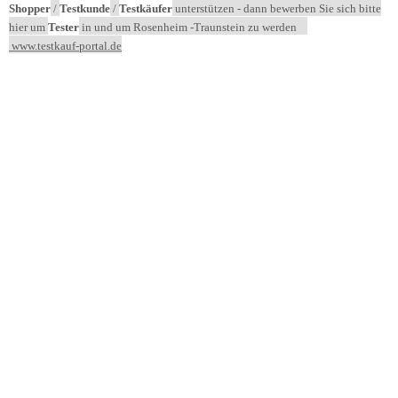
Shopper
/
Testkunde
/
Testkäufer
unterstützen - dann bewerben Sie sich bitte
hier um
Tester
in und um Rosenheim -Traunstein zu werden
www.testkauf-portal.de